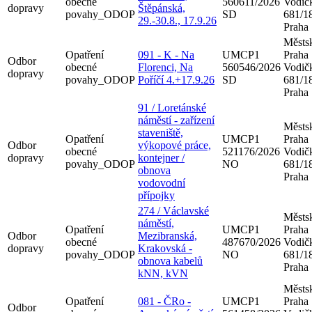
obecné
560611/2026
Vodič
dopravy
Štěpánská,
povahy_ODOP
SD
681/18
29.-30.8., 17.9.26
Praha
Městsk
Opatření
091 - K - Na
UMCP1
Praha
Odbor
obecné
Florenci, Na
560546/2026
Vodič
dopravy
povahy_ODOP
Poříčí 4.+17.9.26
SD
681/18
Praha
91 / Loretánské
náměstí - zařízení
Městsk
staveniště,
Opatření
UMCP1
Praha
Odbor
výkopové práce,
obecné
521176/2026
Vodič
dopravy
kontejner /
povahy_ODOP
NO
681/18
obnova
Praha
vodovodní
přípojky
274 / Václavské
Městsk
náměstí,
Opatření
UMCP1
Praha
Odbor
Mezibranská,
obecné
487670/2026
Vodič
dopravy
Krakovská -
povahy_ODOP
NO
681/18
obnova kabelů
Praha
kNN, kVN
Městsk
Opatření
081 - ČRo -
UMCP1
Praha
Odbor