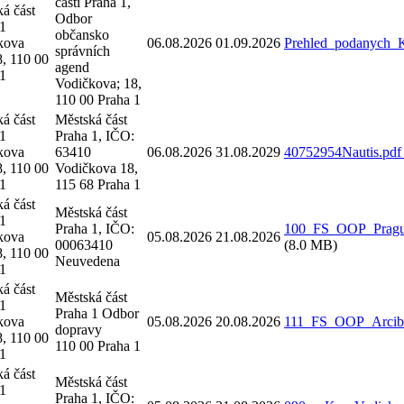
části Praha 1,
á část
Odbor
 1
občansko
kova
06.08.2026
01.09.2026
Prehled_podanych_
správních
, 110 00
agend
 1
Vodičkova; 18,
110 00 Praha 1
á část
Městská část
 1
Praha 1, IČO:
kova
63410
06.08.2026
31.08.2029
40752954Nautis.pd
, 110 00
Vodičkova 18,
 1
115 68 Praha 1
á část
Městská část
 1
Praha 1, IČO:
100_FS_OOP_Prague
kova
05.08.2026
21.08.2026
00063410
(8.0 MB)
, 110 00
Neuvedena
 1
á část
Městská část
 1
Praha 1 Odbor
kova
05.08.2026
20.08.2026
111_FS_OOP_Arcibis
dopravy
, 110 00
110 00 Praha 1
 1
á část
Městská část
 1
Praha 1, IČO: