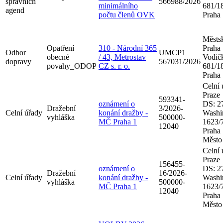
správních
566988/2026
minimálního
681/18
agend
počtu členů OVK
Praha
Městsk
Opatření
310 - Národní 365
Praha
Odbor
UMCP1
obecné
/ 43, Metrostav
Vodič
dopravy
567031/2026
povahy_ODOP
CZ s. r. o.
681/18
Praha
Celní 
Praze
593341-
oznámení o
DS: 2
Dražební
3/2026-
Celní úřady
konání dražby -
Washi
vyhláška
500000-
MČ Praha 1
1623/7
12040
Praha
Město
Celní 
Praze
156455-
oznámení o
DS: 2
Dražební
16/2026-
Celní úřady
konání dražby -
Washi
vyhláška
500000-
MČ Praha 1
1623/7
12040
Praha
Město