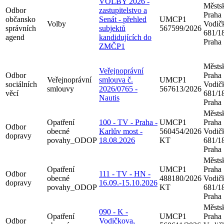
VOLBY 2026 -
Městsk
Odbor
zastupitelstvo a
Praha
občansko
Senát - přehled
UMCP1
Volby
Vodič
správních
subjektů
567599/2026
681/18
agend
kandidujících do
Praha
ZMČP1
Městsk
Veřejnoprávní
Odbor
Praha
Veřejnoprávní
smlouva č.
UMCP1
sociálních
Vodič
smlouvy
2026/0765 -
567613/2026
věcí
681/18
Nautis
Praha
Městsk
Opatření
100 - TV - Praha -
UMCP1
Praha
Odbor
obecné
Karlův most -
560454/2026
Vodič
dopravy
povahy_ODOP
18.08.2026
KT
681/18
Praha
Městsk
Opatření
UMCP1
Praha
Odbor
111 - TV - HN -
obecné
488180/2026
Vodič
dopravy
16.09.-15.10.2026
povahy_ODOP
KT
681/18
Praha
Městsk
090 - K -
Opatření
UMCP1
Praha
Odbor
Vodičkova,