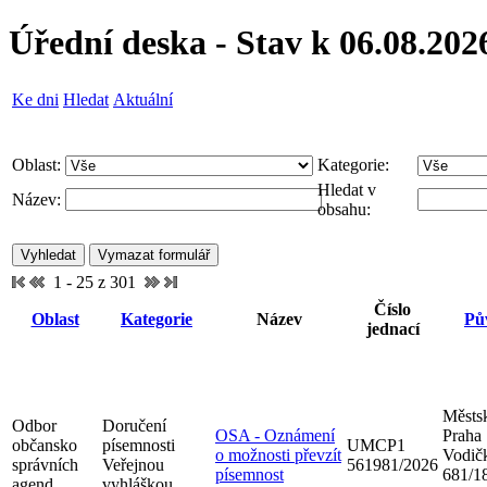
Úřední deska - Stav k 06.08.202
Ke dni
Hledat
Aktuální
Oblast:
Kategorie:
Hledat v
Název:
obsahu:
1 - 25 z 301
Číslo
Oblast
Kategorie
Název
Pů
jednací
Městsk
Odbor
Doručení
OSA - Oznámení
Praha
občansko
písemnosti
UMCP1
o možnosti převzít
Vodič
správních
Veřejnou
561981/2026
písemnost
681/18
agend
vyhláškou