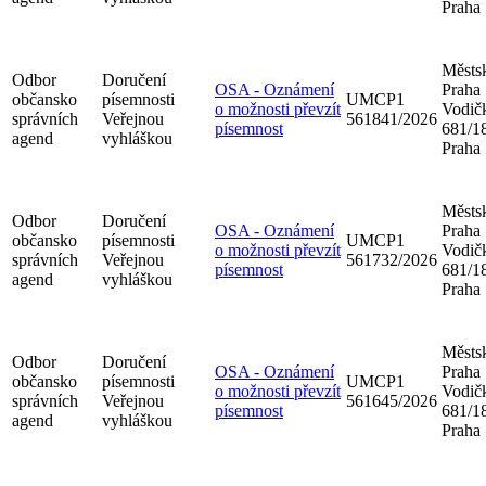
Praha
Městsk
Odbor
Doručení
OSA - Oznámení
Praha
občansko
písemnosti
UMCP1
o možnosti převzít
Vodič
správních
Veřejnou
561841/2026
písemnost
681/18
agend
vyhláškou
Praha
Městsk
Odbor
Doručení
OSA - Oznámení
Praha
občansko
písemnosti
UMCP1
o možnosti převzít
Vodič
správních
Veřejnou
561732/2026
písemnost
681/18
agend
vyhláškou
Praha
Městsk
Odbor
Doručení
OSA - Oznámení
Praha
občansko
písemnosti
UMCP1
o možnosti převzít
Vodič
správních
Veřejnou
561645/2026
písemnost
681/18
agend
vyhláškou
Praha