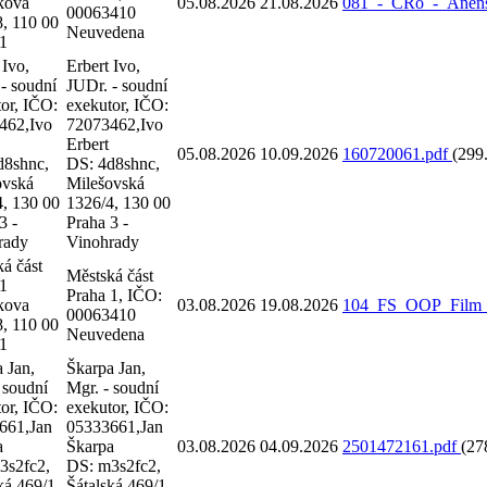
kova
05.08.2026
21.08.2026
081_-_CRo_-_Anensk
00063410
, 110 00
Neuvedena
 1
 Ivo,
Erbert Ivo,
- soudní
JUDr. - soudní
or, IČO:
exekutor, IČO:
462,Ivo
72073462,Ivo
Erbert
05.08.2026
10.09.2026
160720061.pdf
(299
d8shnc,
DS: 4d8shnc,
ovská
Milešovská
4, 130 00
1326/4, 130 00
3 -
Praha 3 -
rady
Vinohrady
á část
Městská část
 1
Praha 1, IČO:
kova
03.08.2026
19.08.2026
104_FS_OOP_Film_G
00063410
, 110 00
Neuvedena
 1
 Jan,
Škarpa Jan,
 soudní
Mgr. - soudní
or, IČO:
exekutor, IČO:
661,Jan
05333661,Jan
a
Škarpa
03.08.2026
04.09.2026
2501472161.pdf
(27
3s2fc2,
DS: m3s2fc2,
ká 469/1,
Šátalská 469/1,