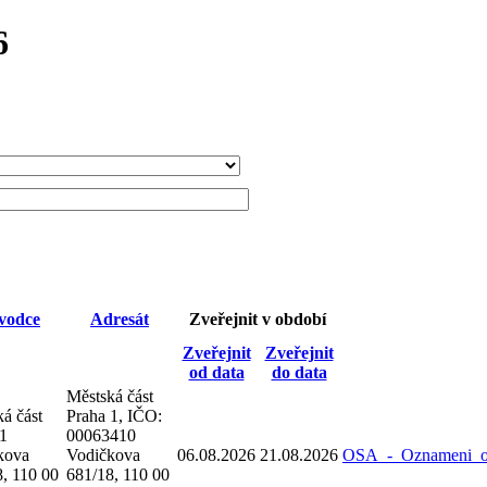
6
vodce
Adresát
Zveřejnit v období
Zveřejnit
Zveřejnit
od data
do data
Městská část
á část
Praha 1, IČO:
 1
00063410
kova
Vodičkova
06.08.2026
21.08.2026
OSA_-_Oznameni_o_
, 110 00
681/18, 110 00