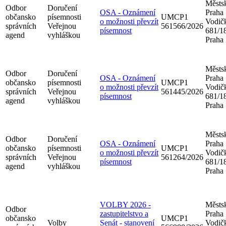
Městsk
Odbor
Doručení
OSA - Oznámení
Praha
občansko
písemnosti
UMCP1
o možnosti převzít
Vodič
správních
Veřejnou
561566/2026
písemnost
681/18
agend
vyhláškou
Praha
Městsk
Odbor
Doručení
OSA - Oznámení
Praha
občansko
písemnosti
UMCP1
o možnosti převzít
Vodič
správních
Veřejnou
561445/2026
písemnost
681/18
agend
vyhláškou
Praha
Městsk
Odbor
Doručení
OSA - Oznámení
Praha
občansko
písemnosti
UMCP1
o možnosti převzít
Vodič
správních
Veřejnou
561264/2026
písemnost
681/18
agend
vyhláškou
Praha
VOLBY 2026 -
Městsk
Odbor
zastupitelstvo a
Praha
občansko
UMCP1
Volby
Senát - stanovení
Vodič