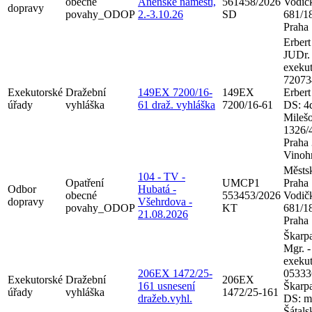
obecné
Anenské náměstí,
561458/2026
Vodič
dopravy
povahy_ODOP
2.-3.10.26
SD
681/18
Praha
Erbert
JUDr. 
exekut
72073
Exekutorské
Dražební
149EX 7200/16-
149EX
Erbert
úřady
vyhláška
61 draž. vyhláška
7200/16-61
DS: 4
Mileš
1326/
Praha 
Vinoh
Městsk
104 - TV -
Opatření
UMCP1
Praha
Odbor
Hubatá -
obecné
553453/2026
Vodič
dopravy
Všehrdova -
povahy_ODOP
KT
681/18
21.08.2026
Praha
Škarpa
Mgr. -
exekut
206EX 1472/25-
05333
Exekutorské
Dražební
206EX
161 usnesení
Škarp
úřady
vyhláška
1472/25-161
dražeb.vyhl.
DS: m
Šátals