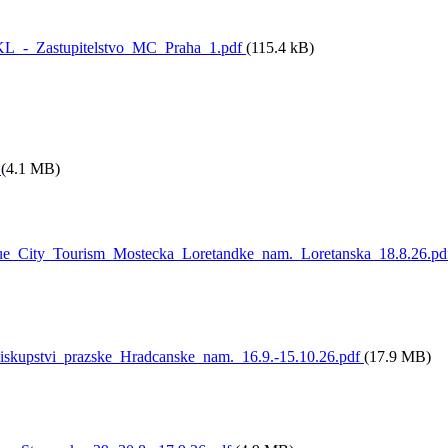
KL_-_Zastupitelstvo_MC_Praha_1.pdf
(115.4 kB)
f
(4.1 MB)
_City_Tourism_Mostecka_Loretandke_nam._Loretanska_18.8.26.pd
kupstvi_prazske_Hradcanske_nam._16.9.-15.10.26.pdf
(17.9 MB)