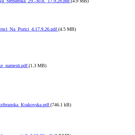
a_Stepanska_29.-30.8._17.9.26.pdf
(4.9 MB)
nci_Na_Porici_4.17.9.26.pdf
(4.5 MB)
e_namesti.pdf
(1.3 MB)
branska_Krakovska.pdf
(746.1 kB)