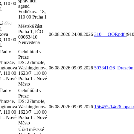
správních
, 110 00
agend
 1
Vodičkova 18,
110 00 Praha 1
á část
Městská část
 1
Praha 1, IČO:
kova
06.08.2026
24.08.2026
310_-_OOP.pdf
(910
00063410
, 110 00
Neuvedena
 1
úřad v
Celní úřad v
Praze
7hmz4e,
DS: 27hmz4e,
ngtonova
Washingtonova
06.08.2026
09.09.2026
593341r26_Drazebni
, 110 00
1623/7, 110 00
 1 - Nové
Praha 1 - Nové
Město
úřad v
Celní úřad v
Praze
7hmz4e,
DS: 27hmz4e,
ngtonova
Washingtonova
06.08.2026
09.09.2026
156455-14r26_opako
, 110 00
1623/7, 110 00
 1 - Nové
Praha 1 - Nové
Město
Úřad městské