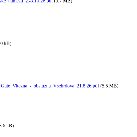
e_namesti_2.-3.10.26.pdf
(3.7 MB)
.0 kB)
ate_Vitezna_-_obsluzna_Vsehrdova_21.8.26.pdf
(5.5 MB)
8.6 kB)